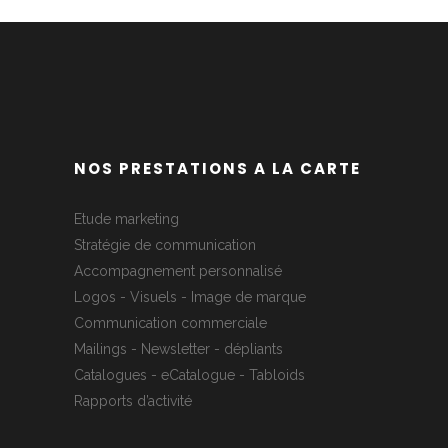
NOS PRESTATIONS A LA CARTE
Etude marketing
Stratégie de communication
Accompagnement personnalisé
Logos - Visuels - Image de marque
Communication commerciale
Mailings - Newsletter - dépliants
Catalogues - eCatalogue - Tabloids
Rapports d’activité