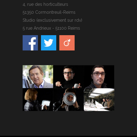
4, rue des horticulteurs
51350 Cormontreuil-Reims
Studio (exclusivement sur rdv)
5 rue Andrieux - 51100 Reims