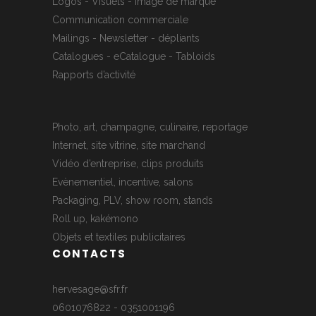
Logos - Visuels - Image de marque
Communication commerciale
Mailings - Newsletter - dépliants
Catalogues - eCatalogue - Tabloids
Rapports d’activité
Photo, art, champagne, culinaire, reportage
Internet, site vitrine, site marchand
Vidéo d’entreprise, clips produits
Evènementiel, incentive, salons
Packaging, PLV, show room, stands
Roll up, kakémono
Objets et textiles publicitaires
CONTACTS
hervesage@sfr.fr
0601076822 - 0351001196