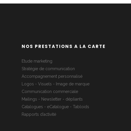
NOS PRESTATIONS A LA CARTE
Etude marketing
Stratégie de communication
Accompagnement personnalisé
Logos - Visuels - Image de marque
Communication commerciale
Mailings - Newsletter - dépliants
Catalogues - eCatalogue - Tabloids
Rapports d’activité